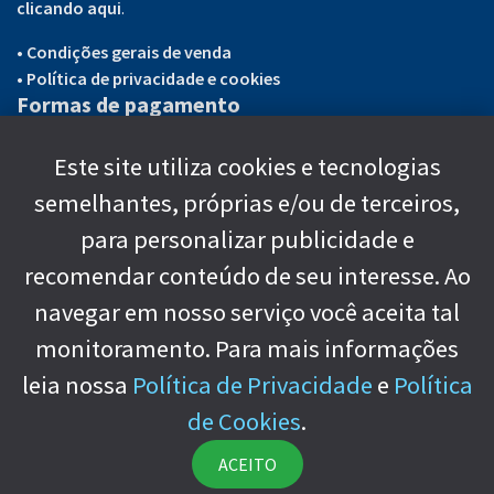
clicando aqui
.
• Condições gerais de venda
• Política de privacidade e cookies
Formas de pagamento
Cartões de crédito/débito e Boleto bancário.
Este site utiliza cookies e tecnologias
semelhantes, próprias e/ou de terceiros,
Redes Sociais
para personalizar publicidade e
recomendar conteúdo de seu interesse. Ao
/ SalvatGeekBR
navegar em nosso serviço você aceita tal
/ SalvatGeekBR/
monitoramento. Para mais informações
leia nossa
Política de Privacidade
e
Política
de Cookies
.
©2022 Editora Salvat do Brasil, Ltda.
ACEITO